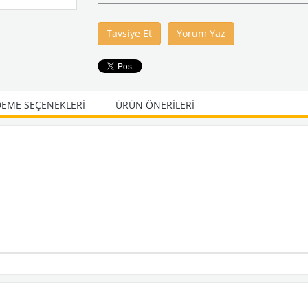
Tavsiye Et
Yorum Yaz
EME SEÇENEKLERI
ÜRÜN ÖNERILERI