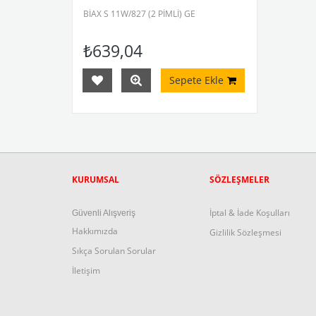
BİAX S 11W/827 (2 PİMLİ) GE
₺639,04
Sepete Ekle
KURUMSAL
SÖZLEŞMELER
İptal & İade Koşulları
Güvenli Alışveriş
Hakkımızda
Gizlilik Sözleşmesi
Sıkça Sorulan Sorula
r
İletişim