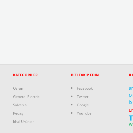
KATEGORİLER
BİZİ TAKİP EDİN
İL
a
Osram
Facebook
M
General Electric
Twitter
İ
Sylvanıa
Google
Em
Pedaş
YouTube
T
İthal Ürünler
W