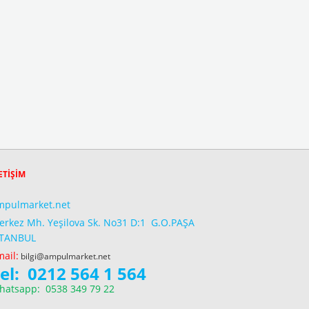
ETİŞİM
mpulmarket.net
erkez Mh. Yeşilova Sk. No31 D:1 G.O.PAŞA
STANBUL
ail:
bilgi@ampulmarket.net
el: 0212 564 1 564
hatsapp: 0538 349 79 22