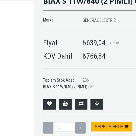
BİAX S 11W/840 (2 PİMLİ)
Marka
GENERAL ELECTRIC
Fiyat
₺639,04
+ KDV
KDV Dahil
₺766,84
Toplam Stok Adedi
236
BİAX S 11W/840 (2 PİMLİ) GE