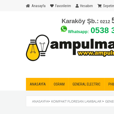
Anasayfa
Favorilerim
Hesabım
Sepeti
Karak
öy Şb.:
0212
0538 
Whatsapp:
ANASAYFA
OSRAM
GENERAL ELECTRIC
PHI
ANASAYFA
>
KOMPAKT FLORESAN LAMBALAR
>
GENE