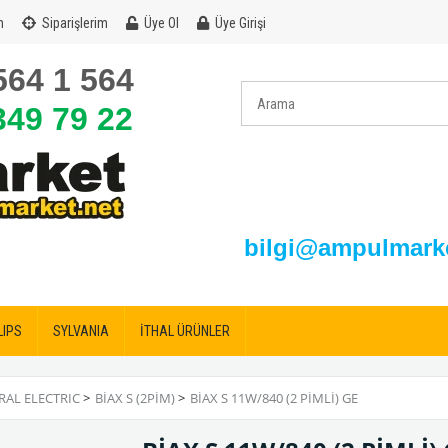
m
Siparişlerim
Üye Ol
Üye Girişi
564 1 564
349 79 22
bilgi@ampulmarke
LIPS
SYLVANIA
İTHAL ÜRÜNLER
RAL ELECTRIC
>
BİAX S (2PİM)
>
BİAX S 11W/840 (2 PİMLİ) GE