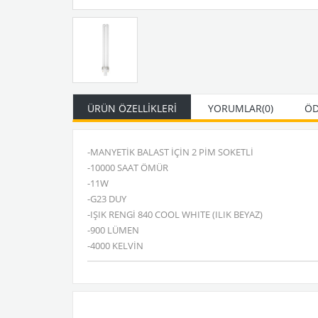
ÜRÜN ÖZELLIKLERI
YORUMLAR
(0)
ÖD
-MANYETİK BALAST İÇİN 2 PİM SOKETLİ
-10000 SAAT ÖMÜR
-11W
-G23 DUY
-IŞIK RENGİ 840 COOL WHITE (ILIK BEYAZ)
-900 LÜMEN
-4000 KELVİN