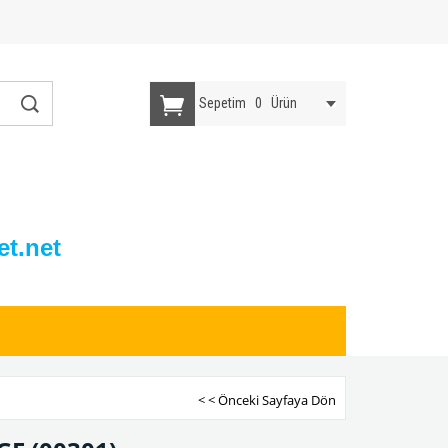
Sepetim
0
Ürün
t.net
< < Önceki Sayfaya Dön