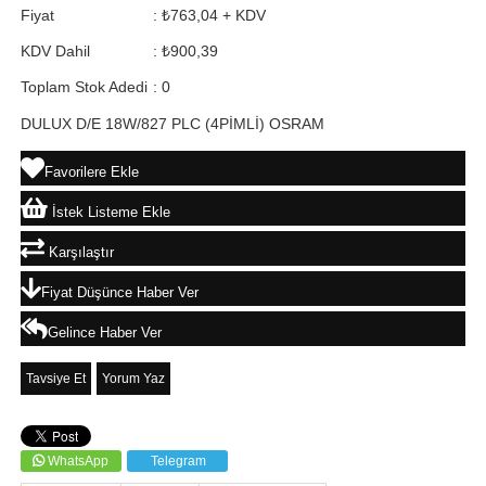
Fiyat
:
₺763,04
+ KDV
KDV Dahil
:
₺900,39
Toplam Stok Adedi
:
0
DULUX D/E 18W/827 PLC (4PİMLİ) OSRAM
Favorilere Ekle
İstek Listeme Ekle
Karşılaştır
Fiyat Düşünce Haber Ver
Gelince Haber Ver
Tavsiye Et
Yorum Yaz
WhatsApp
Telegram