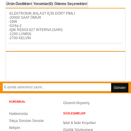
Ürün Özellikleri
Yorumlar
(0)
Ödeme Seçenekleri
-ELEKTRONİK BALAST İÇİN DÖRT PİMLİ
-20000 SAAT ÖMÜR
-18W
-G24q-2
-IŞIK RENGİ 827 INTERNA (SARI)
-1200 LÜMEN
-2700 KELVİN
Gönder
KURUMSAL
Güvenli Alışveriş
Hakkımızda
SÖZLEŞMELER
Sıkça Sorulan Sorula
r
İptal & İade Koşulları
İletişim
Gizlilik Sözleşmesi