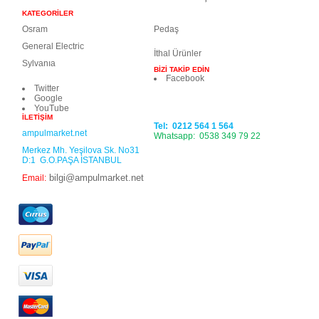
KATEGORİLER
Osram
Pedaş
General Electric
İthal Ürünler
Sylvanıa
BİZİ TAKİP EDİN
Facebook
Twitter
Google
YouTube
İLETİŞİM
Tel: 0212 564 1 564
ampulmarket.net
Whatsapp: 0538 349 79 22
Merkez Mh. Yeşilova Sk. No31
D:1 G.O.PAŞA İSTANBUL
bilgi@ampulmarket.net
Email: