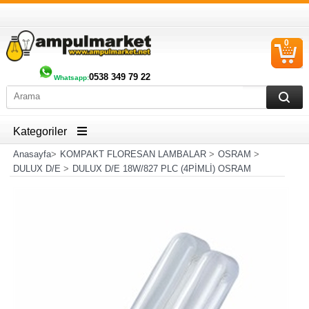
0
S
Ü
0538 349 79 22
Whatsapp
:
Kategoriler
Anasayfa
>
KOMPAKT FLORESAN LAMBALAR
>
OSRAM
>
DULUX D/E
>
DULUX D/E 18W/827 PLC (4PİMLİ) OSRAM