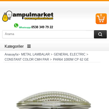
0
S
Ü
0538 349 79 22
Whatsapp
:
Kategoriler
Anasayfa
>
METAL LAMBALAR
>
GENERAL ELECTRIC
>
CONSTANT COLOR CMH PAR
>
PAR64 1000W CP 62 GE