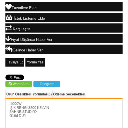
Favorilere Ekle
İstek Listeme Ekle
Karşılaştır
Fiyat Düşünce Haber Ver
Gelince Haber Ver
Tavsiye Et
Yorum Yaz
WhatsApp
Telegram
Ürün Özellikleri
Yorumlar
(0)
Ödeme Seçenekleri
-1000W
-IŞIK RENGİ 3200 KELVİN
-SAHNE STÜDYO
-G16d DUY