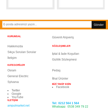
Gönder
KURUMSAL
Güvenli Alışveriş
Hakkımızda
SÖZLEŞMELER
Sıkça Sorulan Sorula
r
İptal & İade Koşulları
İletişim
Gizlilik Sözleşmesi
KATEGORİLER
Osram
Pedaş
General Electric
İthal Ürünler
Sylvanıa
BİZİ TAKİP EDİN
Facebook
Twitter
Google
YouTube
İLETİŞİM
Tel: 0212 564 1 564
ampulmarket.net
Whatsapp: 0538 349 79 22